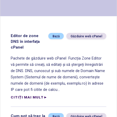
Editor de zone
Bază
Găzduire web cPanel
DNS în interfața
cPanel
Pachete de găzduire web cPanel Funcția Zone Editor
vă permite să creați, să editați și să ștergeți înregistrări
de DNS. DNS, cunoscut și sub numele de Domain Name
System (Sistemul de nume de domenii), convertește
numele de domenii (de exemplu, exemplu.ro) în adrese
IP care pot fi citite de calcu...
CITIȚI MAI MULT
Cum pot să trec la
Bază
Găzduire web cPanel