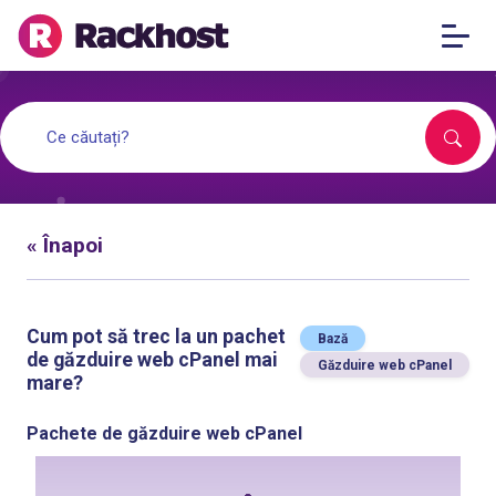
« Înapoi
Cum pot să trec la un pachet
Bază
de găzduire web cPanel mai
Găzduire web cPanel
mare?
Pachete de găzduire web cPanel