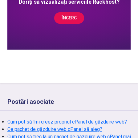
Doriți să vizualizați serviciile Rackhost?
ÎNCERC
Postări asociate
Cum pot să îmi creez propriul cPanel de găzduire web?
Ce pachet de găzduire web cPanel să aleg?
Cum pot să trec la un pachet de găzduire web cPanel mai