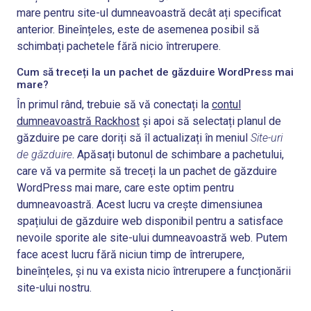
mare pentru site-ul dumneavoastră decât ați specificat
anterior. Bineînțeles, este de asemenea posibil să
schimbați pachetele fără nicio întrerupere.
Cum să treceți la un pachet de găzduire WordPress mai
mare?
În primul rând, trebuie să vă conectați la
contul
dumneavoastră Rackhost
și apoi să selectați planul de
găzduire pe care doriți să îl actualizați în meniul
Site-uri
de găzduire
. Apăsați butonul de schimbare a pachetului,
care vă va permite să treceți la un pachet de găzduire
WordPress mai mare, care este optim pentru
dumneavoastră. Acest lucru va crește dimensiunea
spațiului de găzduire web disponibil pentru a satisface
nevoile sporite ale site-ului dumneavoastră web. Putem
face acest lucru fără niciun timp de întrerupere,
bineînțeles, și nu va exista nicio întrerupere a funcționării
site-ului nostru.