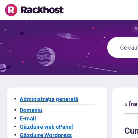
Administrație generală
« Îna
Domeniu
E-mail
Găzduire web cPanel
Cum
Găzduire Wordpress