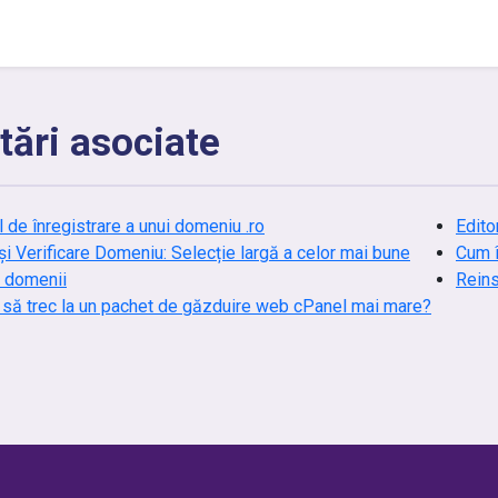
tări asociate
 de înregistrare a unui domeniu .ro
Edito
și Verificare Domeniu: Selecție largă a celor mai bune
Cum î
 domenii
Reins
să trec la un pachet de găzduire web cPanel mai mare?