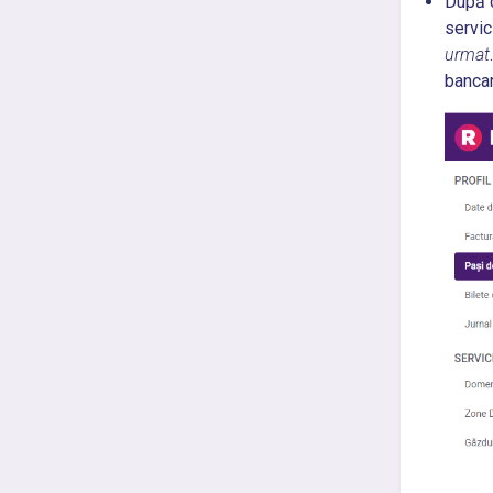
După c
servic
urmat
bancar