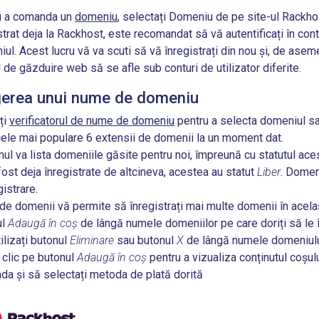
u a comanda un
domeniu
, selectați Domeniu de pe site-ul Rackhos
strat deja la Rackhost, este recomandat să vă autentificați în co
ul. Acest lucru vă va scuti să vă înregistrați din nou și, de ase
l de găzduire web să se afle
sub conturi de utilizator diferite
.
gerea unui nume de domeniu
ați
verificatorul de nume de domeniu
pentru a selecta domeniul sa
cele mai populare 6 extensii de domenii la un moment dat.
ul va lista domeniile găsite pentru noi, împreună cu statutul ace
fost deja înregistrate de altcineva, acestea au statut
Liber
. Domen
gistrare.
de domenii vă permite să înregistrați mai multe domenii în același 
ul
Adaugă în coș
de lângă numele domeniilor pe care doriți să le î
tilizați butonul
Eliminare
sau butonul
X
de lângă numele domeniulu
 clic pe butonul
Adaugă în coș
pentru a vizualiza conținutul coșulu
a și să selectați metoda de plată dorită