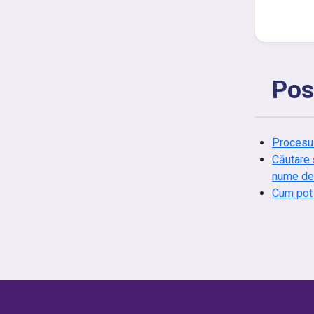
Pos
Procesul
Căutare 
nume de
Cum pot 