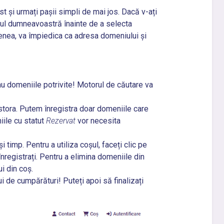
t și urmați pașii simpli de mai jos. Dacă v-ați
ntul dumneavoastră înainte de a selecta
menea, va împiedica ca adresa domeniului și
u domeniile potrivite! Motorul de căutare va
stora. Putem înregistra doar domeniile care
iile cu statut
Rezervat
vor necesita
timp. Pentru a utiliza coșul, faceți clic pe
nregistrați. Pentru a elimina domeniile din
i din coș.
i de cumpărături! Puteți apoi să finalizați