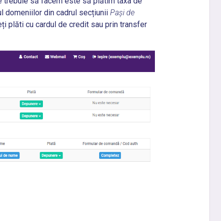
ce trebuie să facem este să plătim taxa de
l domeniilor din cadrul secțiunii
Pași de
ți plăti cu cardul de credit sau prin transfer