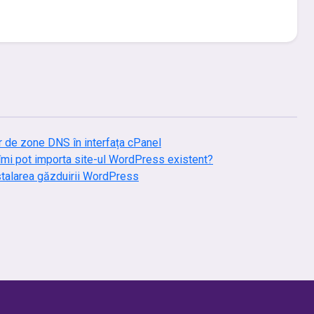
r de zone DNS în interfața cPanel
mi pot importa site-ul WordPress existent?
talarea găzduirii WordPress