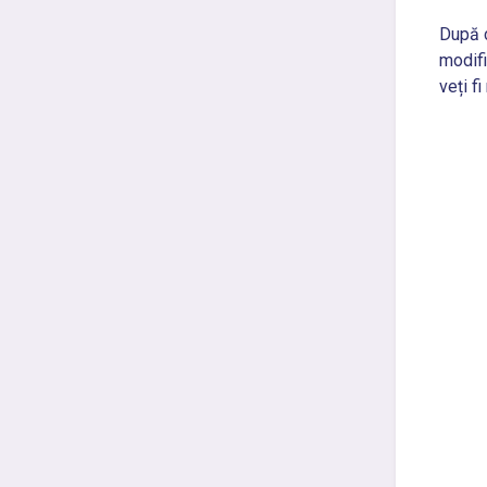
După c
modifi
veți fi