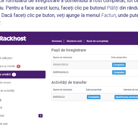
e formularul de înregistrare a domeniului a fost completat, tot 
iu. Pentru a face acest lucru, faceți clic pe butonul
Plătiți
din rându
. Dacă faceți clic pe buton, veți ajunge la meniul
Facturi
, unde pute
.