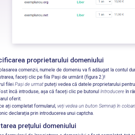
ificarea proprietarului domeniului
lasarea comenzii, numele de domeniu va fi adăugat la contul dumn
trarea, faceți clic pe fila Pași de urmărit (figura 2.)
!
ul filei
Pași de urmat
puteți vedea că datele proprietarului pent
fost încă introduse, așa că faceți clic pe butonul
Introducere
în râ
arul oferit.
e ați completat formularul,
veți vedea un buton Semnați în colo
onic declarația prin introducerea unui captcha.
tarea prețului domeniului