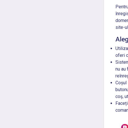
Pentr
înregi
domeni
site-u
Ale
Utiliz
oferi 
Sistem
nu au 
reînre
Coșul 
buton
coș, u
Faceți
comand