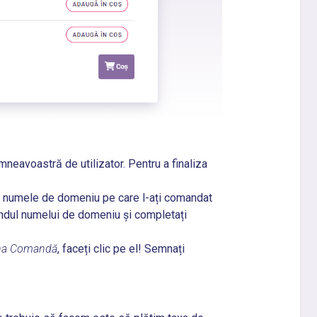
eavoastră de utilizator. Pentru a finaliza
ru numele de domeniu pe care l-ați comandat
ndul numelui de domeniu și completați
ana Comandă
, faceți clic pe el! Semnați