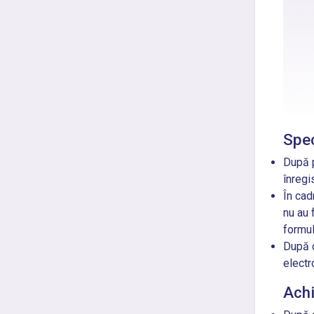
Spec
După p
înregis
În cadr
nu au 
formul
După c
electr
Achi