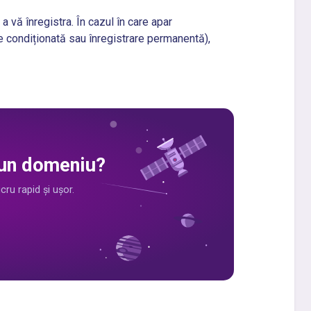
 vă înregistra. În cazul în care apar
re condiționată sau înregistrare permanentă),
i un domeniu?
ru rapid și ușor.