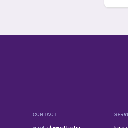
CONTACT
SERVI
Email:
info@rackhost.ro
Înregis