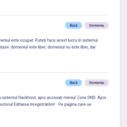
Bază
Domeniu
meniul este ocupat. Puteți face acest lucru în sistemul
țiuni: domeniul este liber; domeniul nu este liber, dar
Bază
Domeniu
la sistemul Rackhost, apoi accesați meniul Zone DNS. Apoi
e butonul Editarea înregistrărilor! Pe pagina care se