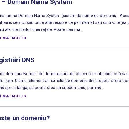
 – Domain Name System
seamnă Domain Name System (sistem de nume de domeniu). Acesta 
atoare, servicii sau orice alte resurse de pe internet sau dintr-o rețea
u ale membrilor unei rețele. Poate cea ma...
I MAI MULT
gistrări DNS
e domeniu Numele de domenii sunt de obicei formate din două sau m
u.com. Ultimul element al numelui de domeniu din dreapta oferă domen
d spre stânga, se poate crea un subdomeniu, pornind...
I MAI MULT
este un domeniu?