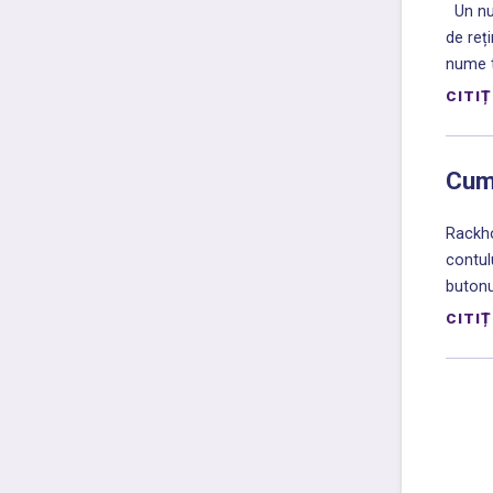
Un num
de reț
nume tr
CITIȚ
Cum 
Rackho
contul
butonul
CITIȚ