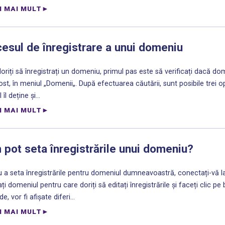
I MAI MULT
esul de înregistrare a unui domeniu
oriți să înregistrați un domeniu, primul pas este să verificați dacă do
st, în meniul „Domenii„. După efectuarea căutării, sunt posibile trei op
 îl deține și...
I MAI MULT
pot seta înregistrările unui domeniu?
 a seta înregistrările pentru domeniul dumneavoastră, conectați-vă 
ți domeniul pentru care doriți să editați înregistrările și faceți clic p
e, vor fi afișate diferi...
I MAI MULT