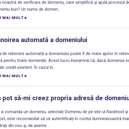
a noastră de verificare de domeniu, care simplifică și ajută procesul 
meniu bun? Un nume de domen...
I MAI MULT
nnoirea automată a domeniului
a de reînnoire automată a domeniului poate fi de mare ajutor în reînn
tă pentru toate domeniile. Acest lucru înseamnă că, dacă domeniul est
de credit existent. În cazul în...
I MAI MULT
 pot să-mi creez propria adresă de domeni
 a comanda un domeniu, selectați Domeniu de pe site-ul Rackhost și urm
st, este recomandat să vă autentificați în contul dumneavoastră înain
trați din nou și, de aseme...