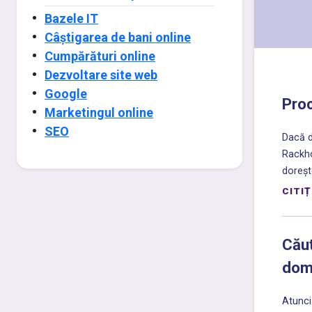
Bazele IT
Câștigarea de bani online
Cumpărături online
Dezvoltare site web
Google
Proc
Marketingul online
SEO
Dacă d
Rackhos
dorește
CITIȚ
Căut
dom
Atunci