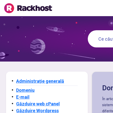
Administrație generală
Do
Domeniu
E-mail
În arti
Găzduire web cPanel
sistem
Găzduire Wordpress
diferi