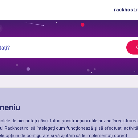
rackhost.
meniu
colele de aici puteți găsi sfaturi și instrucțiuni utile privind înregistra
ul Rackhost.ro, să înțelegeți cum funcționează și să efectuați activit
tele opțiuni de configurare și vă ajutăm să le implementați corect.