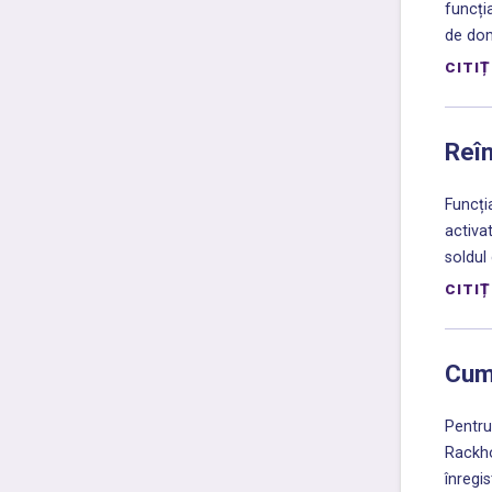
funcți
de do
CITIȚ
Reî
Funcți
activa
soldul 
CITIȚ
Cum
Pentru
Rackho
înregis