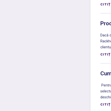
CITIȚ
Proc
Dacă d
Rackho
clientul
CITIȚ
Cum 
Pentru
selecta
deschid
CITIȚ