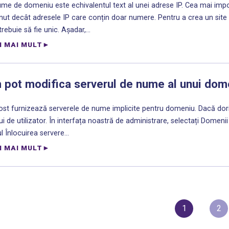
e de domeniu este echivalentul text al unei adrese IP. Cea mai impo
inut decât adresele IP care conțin doar numere. Pentru a crea un site
ebuie să fie unic. Așadar,...
I MAI MULT
pot modifica serverul de nume al unui dom
st furnizează serverele de nume implicite pentru domeniu. Dacă doriți
ui de utilizator. În interfața noastră de administrare, selectați Domenii
 Înlocuirea servere...
I MAI MULT
1
2