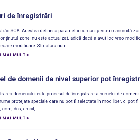
ri de înregistrări
strări SOA: Acestea definesc parametrii comuni pentru o anumită zonă
onținutul zonei nu este actualizat, adică dacă a avut loc vreo modif
iecare modificare. Structura num...
I MAI MULT
el de domenii de nivel superior pot înregist
strarea domeniului este procesul de înregistrare a numelui de domeniu d
nume protejate speciale care nu pot fi selectate în mod liber, ci pot f
, com, dns, email,...
I MAI MULT