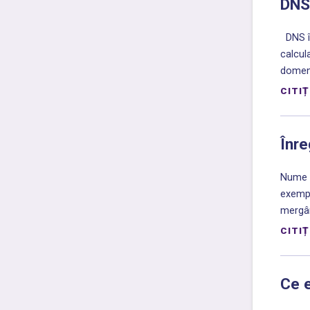
DNS
DNS în
calcul
domeni
CITIȚ
Înre
Nume d
exempl
mergân
CITIȚ
Ce 