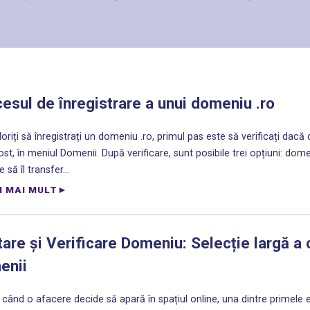
esul de înregistrare a unui domeniu .ro
oriți să înregistrați un domeniu .ro, primul pas este să verificați dacă 
t, în meniul Domenii. După verificare, sunt posibile trei opțiuni: domeni
 să îl transfer...
I MAI MULT
are și Verificare Domeniu: Selecție largă a
enii
 când o afacere decide să apară în spațiul online, una dintre primele 