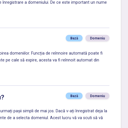
de înregistrare a domeniului. De ce este important un nume
Bază
Domeniu
oirea domeniilor. Funcția de reînnoire automată poate fi
e pe cale să expire, acesta va fi reînnoit automat din
u?
Bază
Domeniu
ați pașii simpli de mai jos. Dacă v-ați înregistrat deja la
te de a selecta domeniul. Acest lucru vă va scuti să vă