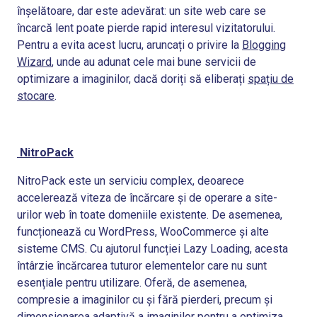
înșelătoare, dar este adevărat: un site web care se
încarcă lent poate pierde rapid interesul vizitatorului.
Pentru a evita acest lucru, aruncați o privire la
Blogging
Wizard
, unde au adunat cele mai bune servicii de
optimizare a imaginilor, dacă doriți să eliberați
spațiu de
stocare
.
NitroPack
NitroPack este un serviciu complex, deoarece
accelerează viteza de încărcare și de operare a site-
urilor web în toate domeniile existente. De asemenea,
funcționează cu WordPress, WooCommerce și alte
sisteme CMS. Cu ajutorul funcției Lazy Loading, acesta
întârzie încărcarea tuturor elementelor care nu sunt
esențiale pentru utilizare. Oferă, de asemenea,
compresie a imaginilor cu și fără pierderi, precum și
dimensionarea adaptivă a imaginilor pentru a optimiza