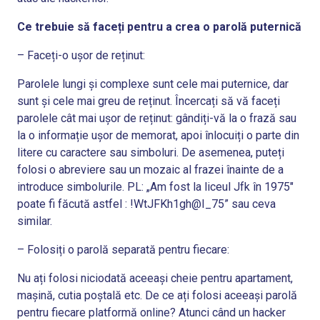
Ce trebuie să faceți pentru a crea o parolă puternică
– Faceți-o ușor de reținut:
Parolele lungi și complexe sunt cele mai puternice, dar
sunt și cele mai greu de reținut. Încercați să vă faceți
parolele cât mai ușor de reținut: gândiți-vă la o frază sau
la o informație ușor de memorat, apoi înlocuiți o parte din
litere cu caractere sau simboluri. De asemenea, puteți
folosi o abreviere sau un mozaic al frazei înainte de a
introduce simbolurile. PL: „Am fost la liceul Jfk în 1975″
poate fi făcută astfel : !WtJFKh1gh@I_75” sau ceva
similar.
– Folosiți o parolă separată pentru fiecare:
Nu ați folosi niciodată aceeași cheie pentru apartament,
mașină, cutia poștală etc. De ce ați folosi aceeași parolă
pentru fiecare platformă online? Atunci când un hacker