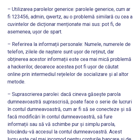
– Utilizarea parolelor generice: parolele generice, cum ar
fi 123456, admin, qwertz, au o problemă similară cu cea a
cuvintelor de dicționar menționate mai sus: pot fi, de
asemenea, ușor de spart.
– Referirea la informații personale: Numele, numerele de
telefon, zilele de naștere sunt ușor de reținut, dar
obținerea acestor informații este cea mai mică problemă
a hackerilor, deoarece acestea pot fi ușor de căutat
online prin intermediul rețelelor de socializare și al altor
metode.
– Suprascrierea parolei: dacă cineva găsește parola
dumneavoastră suprascrisă, poate face o serie de lucruri
în contul dumneavoastră, cum ar fi să se conecteze și să
facă modificări în contul dumneavoastră, să fure
informații sau să vă schimbe pur și simplu parola,
blocându-vă accesul la contul dumneavoastră. Acest
lucru este cel mai incomod pentru conturile bancare și de