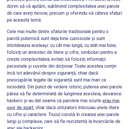
dorim să vă ajutăm, subliniind complexitatea unei parole
de care aveți nevoie, precum și oferindu-vă câteva sfaturi
pe această temă.
Cele mai multe dintre sfaturile tradiționale pentru o
parolă puternică sunt deja bine cunoscute și sunt
întotdeauna aceleași: cu cât mai lungă, cu atât mai bine;
folosiți un amestec de litere și cifre, simboluri pentru a
crește complexitatea; evitați să folosiți informații
personale și cuvinte din dicționar. Toate acestea conțin
încă tot adevărul despre siguranță, chiar dacă
preocupările legate de siguranță sunt mai mari ca
niciodată. Din punct de vedere istoric, puterea unei parole
părea să fie determinată de lungimea acesteia, deoarece
hackerii și-au dat seama că parolele mai scurte
erau mai
ușor de spart
, chiar dacă utilizatorii înlocuiau unele litere
cu cifre și caractere. Trucul constă în crearea unei parole
lungi și complexe, care să fie rezistentă la încercările de
atac ale hackerilor.