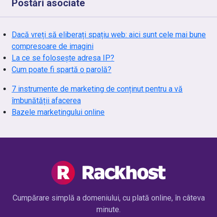
Postări asociate
Dacă vreți să eliberați spațiu web: aici sunt cele mai bune
compresoare de imagini
La ce se folosește adresa IP?
Cum poate fi spartă o parolă?
7 instrumente de marketing de conținut pentru a vă
îmbunătății afacerea
Bazele marketingului online
Cumpărare simplă a domeniului, cu plată online, în câteva
minute.