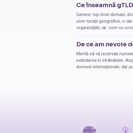
Ce înseamnă gTL
Generic top-level domain, dom
unor locații geografice, ci ale
organizațiile, iar .com cu soc
De ce am nevoie d
Merită să vă rezervați numele
extinderea în străinătate. Asig
domenii internaționale, dar pu