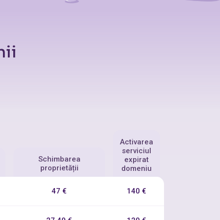
nii
Activarea
serviciul
Schimbarea
expirat
proprietății
domeniu
47 €
140 €