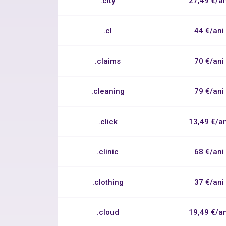
.city
27,49 €/an
.cl
44 €/ani
.claims
70 €/ani
.cleaning
79 €/ani
.click
13,49 €/an
.clinic
68 €/ani
.clothing
37 €/ani
.cloud
19,49 €/an