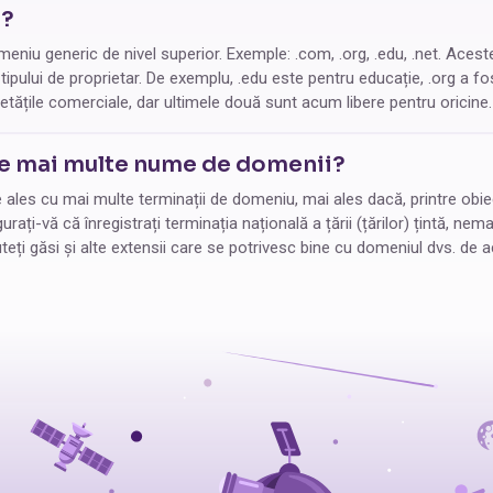
D?
eniu generic de nivel superior. Exemple: .com, .org, .edu, .net. Acest
 tipului de proprietar. De exemplu, .edu este pentru educație, .org a fos
ietățile comerciale, dar ultimele două sunt acum libere pentru oricine.
e mai multe nume de domenii?
 ales cu mai multe terminații de domeniu, mai ales dacă, printre obi
urați-vă că înregistrați terminația națională a țării (țărilor) țintă, n
teți găsi și alte extensii care se potrivesc bine cu domeniul dvs. de ac