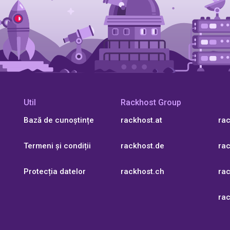
Util
Rackhost Group
Bază de cunoștințe
rackhost.at
ra
Termeni și condiții
rackhost.de
rac
Protecția datelor
rackhost.ch
rac
ra