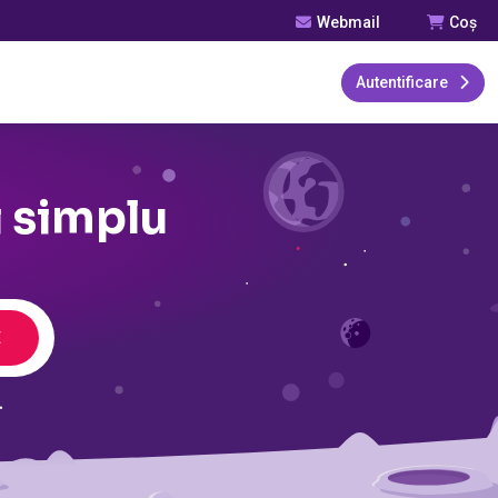
Webmail
Coș
Autentificare
i simplu
E