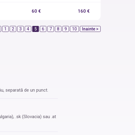
60 €
160 €
1
2
3
4
5
6
7
8
9
10
Inainte >
u, separată de un punct.
garia), .sk (Slovacia) sau .at