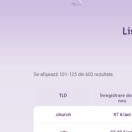
Li
Se afişează 101-125 din 603 rezultate.
TLD
Înregistrare d
nou
.church
47 €/ani